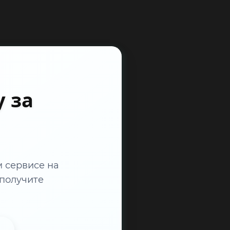
 за
м сервисе на
 получите