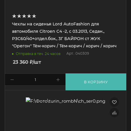
Чехлы на сиденья Lord AutoFashion для
автомобиля Citroen C4 -2, с 03.2013, Седан.,
РЗС60/40+отдел.бок., 3Г БАЙРОН ст ЖУК
"Орегон" Тём-корич / Тём-корич / корич / корич
Арт.: 040309
Отправка в теч. 24 часов
23 360
₽
/шт
В КОРЗИНУ