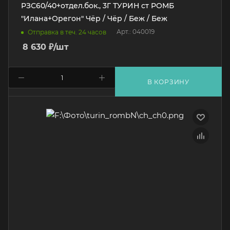
РЗС60/40+отдел.бок., 3Г ТУРИН ст РОМБ
"Илана+Орегон" Чёр / Чёр / Беж / Беж
Арт.: 040019
Отправка в теч. 24 часов
8 630
₽
/шт
В КОРЗИНУ