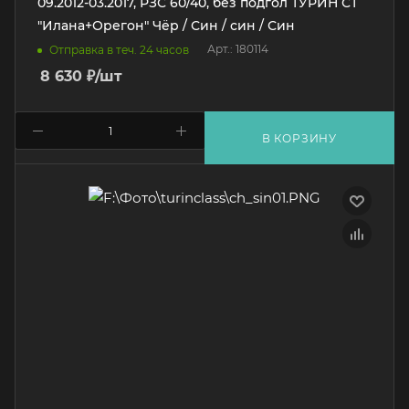
09.2012-03.2017, РЗС 60/40, без подгол ТУРИН СТ
"Илана+Орегон" Чёр / Син / син / Син
Арт.: 180114
Отправка в теч. 24 часов
8 630
₽
/шт
В КОРЗИНУ