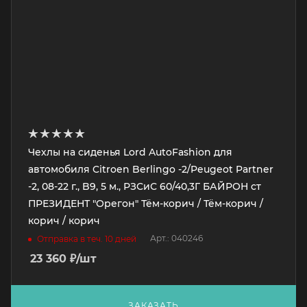
Чехлы на сиденья Lord AutoFashion для
автомобиля Citroen Berlingo -2/Peugeot Partner
-2, 08-22 г., B9, 5 м., РЗСиС 60/40,3Г БАЙРОН ст
ПРЕЗИДЕНТ "Орегон" Тём-корич / Тём-корич /
корич / корич
Арт.: 040246
Отправка в теч. 10 дней
23 360
₽
/шт
ЗАКАЗАТЬ