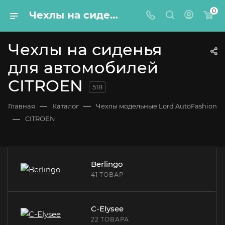
0
Чехлы на сиденья для автомобилей CITROEN – купить по цене от 6210 руб. с доставкой по России – Lord Autofashion
Чехлы на сиденья
для автомобилей
CITROEN
518
—
—
Главная
Каталог
Чехлы модельные Lord AutoFashion
—
CITROEN
Berlingo
41 ТОВАР
C-Elysee
22 ТОВАРА