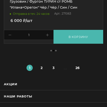
Грузовик / Фургон ТУРИН ст РОМБ
"Илана+Орегон" Чёр / Чёр / Син / Син
Арт.: 271063
Отправка в теч. 24 часов
6 000
₽
/шт
В КОРЗИНУ
1
2
3
26
АКЦИИ
НАШИ РАБОТЫ