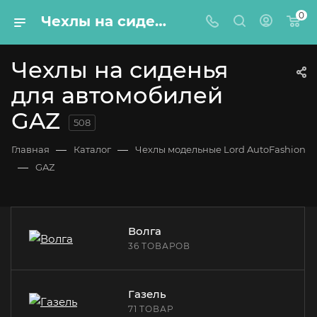
0
Чехлы на сиденья для автомобилей GAZ – купить по цене от 3770 руб. с доставкой по России – Lord Autofashion
Чехлы на сиденья
для автомобилей
GAZ
508
—
—
Главная
Каталог
Чехлы модельные Lord AutoFashion
—
GAZ
Волга
36 ТОВАРОВ
Газель
71 ТОВАР