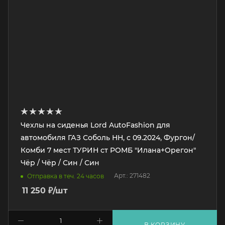
Чехлы на сиденья Lord AutoFashion для
автомобиля ГАЗ Соболь НН, с 09.2024, Фургон/
Комби 7 мест ТУРИН ст РОМБ "Илана+Орегон"
Чёр / Чёр / Син / Син
Арт.: 271482
Отправка в теч. 24 часов
11 250
₽
/шт
В КОРЗИНУ