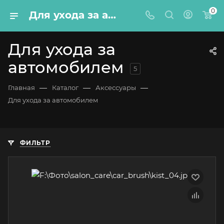
0
Для ухода за автомобилем – купить по цене от 150 руб. с доставкой по России – Lord Autofashion
Для ухода за
автомобилем
5
—
—
—
Главная
Каталог
Аксессуары
Для ухода за автомобилем
ФИЛЬТР