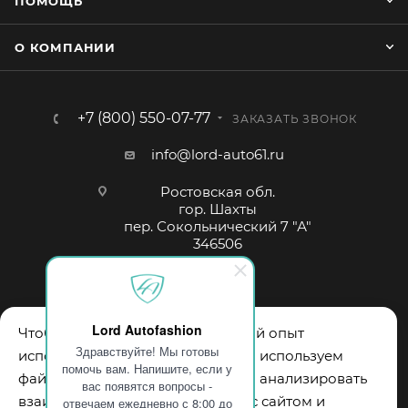
ПОМОЩЬ
О КОМПАНИИ
+7 (800) 550-07-77
ЗАКАЗАТЬ ЗВОНОК
info@lord-auto61.ru
Ростовская обл.
гор. Шахты
пер. Сокольнический 7 "А"
346506
Lord Autofashion
Чтобы обеспечить вам наилучший опыт
Здравствуйте! Мы готовы
использования нашего сайта, мы используем
помочь вам. Напишите, если у
файлы cookie. Они помогают нам анализировать
вас появятся вопросы -
взаимодействие пользователей с сайтом и
отвечаем ежедневно с 8:00 до
2026 © "Lord Autofashion™" Авточехлы и аксессуары. Все