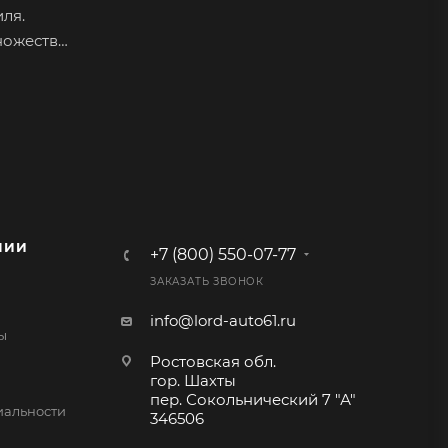
ля.
ножество
альную
овая нить
 например
е
НИИ
+7 (800) 550-07-77
 –
ЗАКАЗАТЬ ЗВОНОК
о себе
 мягкость
info@lord-auto61.ru
ы
ПВХ кожу
Ростовская обл.
гор. Шахты
пер. Сокольнический 7 "А"
альности
346506