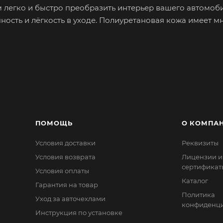
м легко и быстро преобразить интерьер вашего автомоби
ость и лёгкость в уходе. Полиуретановая кожа имеет м
остность оригинального материала руля.
. Обхват тонкого руля можно увеличить, наклеив специ
 много времени. В каждом наборе с оплёткой идёт шёлк
прокладка.
ные модели оплёток от классических до современных,
ое полотно, на которое нанесено полимерное плёночно
ПОМОЩЬ
О КОМПА
: поверхностный слой – поливинилхлорид, и второй слой
Условия доставки
Реквизиты
 поливинилхлорид, который не пропускает воздух. Сам п
ют пластификаторы (жидкие добавки), которые придают
Условия возврата
Лицензии и
сертификат
 она прочная и износостойкая, главное не подвергать 
Условия оплаты
Каталог
Срок эксплуатации может превышать 5 лет.
Гарантия на товар
Политика
Уход за авточехлами
конфиденци
Инструкция по установке