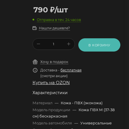
790
₽
/шт
Отправка в теч. 24 часов
Нашли дешевле?
В КОРЗИНУ
Хочу в подарок
Доставка -
бесплатная
(смотри акции)
Купить на OZON
Характеристики
Материал
—
Кожа - ПВХ (экокожа)
Модель продукции
—
Кожа ПВХ М (37-38
см) бескаркасная
Модель автомобиля
—
Универсальные