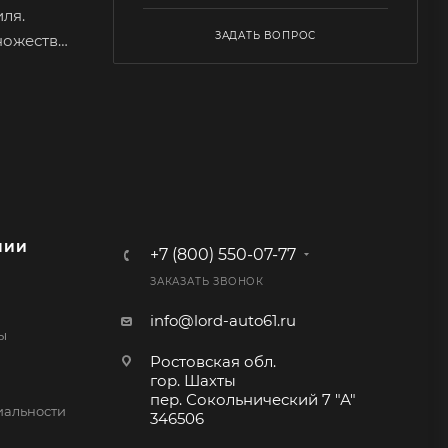
ля.
ЗАДАТЬ ВОПРОС
ножество
альную
овая нить
 например
е
НИИ
+7 (800) 550-07-77
 –
ЗАКАЗАТЬ ЗВОНОК
о себе
 мягкость
info@lord-auto61.ru
ы
ПВХ кожу
Ростовская обл.
гор. Шахты
пер. Сокольнический 7 "А"
альности
346506