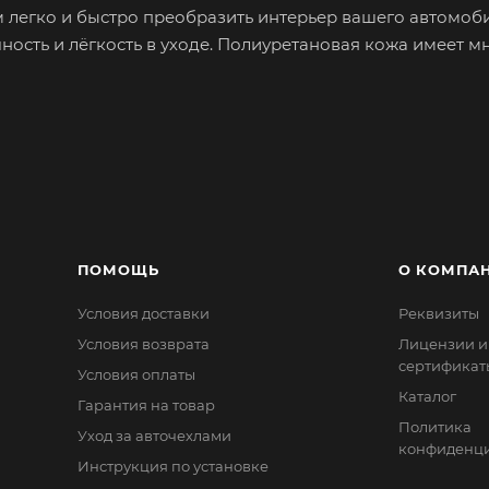
м легко и быстро преобразить интерьер вашего автомоби
ость и лёгкость в уходе. Полиуретановая кожа имеет м
остность оригинального материала руля.
. Обхват тонкого руля можно увеличить, наклеив специ
 много времени. В каждом наборе с оплёткой идёт шёлк
прокладка.
ные модели оплёток от классических до современных,
ое полотно, на которое нанесено полимерное плёночно
ПОМОЩЬ
О КОМПА
: поверхностный слой – поливинилхлорид, и второй слой
Условия доставки
Реквизиты
 поливинилхлорид, который не пропускает воздух. Сам п
ют пластификаторы (жидкие добавки), которые придают
Условия возврата
Лицензии и
сертификат
 она прочная и износостойкая, главное не подвергать 
Условия оплаты
Каталог
Срок эксплуатации может превышать 5 лет.
Гарантия на товар
Политика
Уход за авточехлами
конфиденци
Инструкция по установке