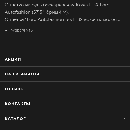
Оплетка на руль бескаркасная Кожа ПВХ Lord
Autofashion (5715 Чёрный M).
Оплётка "Lord Autofashion" из ПВХ кожи поможет
вам легко и быстро преобразить интерьер вашего
автомобиля. Основными достоинствами ПВХ кожи
являются прочность и лёгкость в уходе.
Полиуретановая кожа имеет множество вариантов
расцветок. На долгое время сохранит целостность
АКЦИИ
оригинального материала руля.
Оплетка плотно облегает руль, повторяя его
НАШИ РАБОТЫ
форму. Обхват тонкого руля можно увеличить,
наклеив специальную прокладку из эластичной
ОТЗЫВЫ
пены. Установка не займёт много времени. В
каждом наборе с оплёткой идёт шёлковая нить для
КОНТАКТЫ
зашивания, специальная игла и уплотнительная
прокладка.
КАТАЛОГ
Так же в ассортименте имеются и другие
современные модели оплёток от классических до