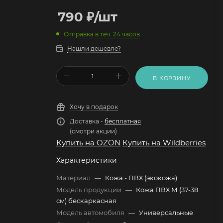
790
₽
/шт
Отправка в теч. 24 часов
Нашли дешевле?
В КОРЗИНУ
Хочу в подарок
Доставка -
бесплатная
(смотри акции)
Купить на OZON
Купить на Wildberries
Характеристики
Материал
—
Кожа - ПВХ (экокожа)
Модель продукции
—
Кожа ПВХ М (37-38
см) бескаркасная
Модель автомобиля
—
Универсальные