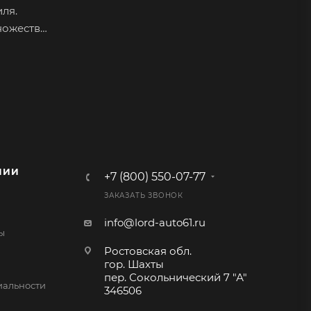
ля.
ножество
альную
овая нить
 например
е
НИИ
+7 (800) 550-07-77
 –
ЗАКАЗАТЬ ЗВОНОК
о себе
 мягкость
info@lord-auto61.ru
ы
ПВХ кожу
Ростовская обл.
гор. Шахты
пер. Сокольнический 7 "А"
альности
346506