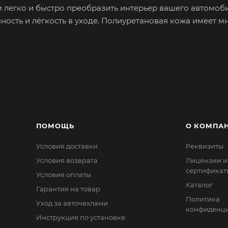
м легко и быстро преобразить интерьер вашего автомоби
ость и лёгкость в уходе. Полиуретановая кожа имеет м
остность оригинального материала руля.
. Обхват тонкого руля можно увеличить, наклеив специ
 много времени. В каждом наборе с оплёткой идёт шёлк
прокладка.
ные модели оплёток от классических до современных,
ое полотно, на которое нанесено полимерное плёночно
ПОМОЩЬ
О КОМПА
: поверхностный слой – поливинилхлорид, и второй слой
Условия доставки
Реквизиты
 поливинилхлорид, который не пропускает воздух. Сам п
ют пластификаторы (жидкие добавки), которые придают
Условия возврата
Лицензии и
сертификат
 она прочная и износостойкая, главное не подвергать 
Условия оплаты
Каталог
Срок эксплуатации может превышать 5 лет.
Гарантия на товар
Политика
Уход за авточехлами
конфиденци
Инструкция по установке