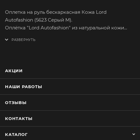
Оплетка на руль бескаркасная Кожа Lord
Autofashion (5623 Серый M).
Оплётка "Lord Autofashion" из натуральной кожи
поможет вам легко и быстро преобразить интерьер
вашего автомобиля. Кожа способна долго
сохранять свои качества, а предметы,
изготовленные из нее, свой товарный вид. Приятная
на ощупь кожа хорошей выделки имеет множество
АКЦИИ
вариантов расцветок. На долгое время сохранит
целостность оригинального материала руля.
НАШИ РАБОТЫ
Оплетка плотно облегает руль, повторяя его
форму. Обхват тонкого руля можно увеличить,
ОТЗЫВЫ
наклеив специальную прокладку из эластичной
пены. Установка не займёт много времени. В
КОНТАКТЫ
каждом наборе с оплёткой идёт шёлковая нить для
зашивания, специальная игла и уплотнительная
КАТАЛОГ
прокладка.