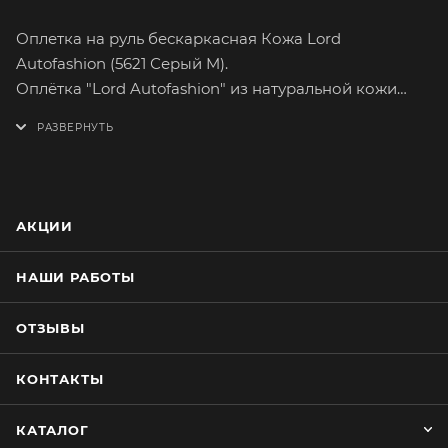
Оплетка на руль бескаркасная Кожа Lord
Autofashion (5621 Серый M).
Оплётка "Lord Autofashion" из натуральной кожи
поможет вам легко и быстро преобразить интерьер
вашего автомобиля. Кожа способна долго
сохранять свои качества, а предметы,
изготовленные из нее, свой товарный вид. Приятная
на ощупь кожа хорошей выделки имеет множество
АКЦИИ
вариантов расцветок. На долгое время сохранит
целостность оригинального материала руля.
НАШИ РАБОТЫ
Оплетка плотно облегает руль, повторяя его
форму. Обхват тонкого руля можно увеличить,
ОТЗЫВЫ
наклеив специальную прокладку из эластичной
пены. Установка не займёт много времени. В
КОНТАКТЫ
каждом наборе с оплёткой идёт шёлковая нить для
зашивания, специальная игла и уплотнительная
КАТАЛОГ
прокладка.