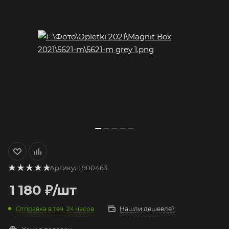
Артикул:
900463
1 180
₽
/шт
Отправка в теч. 24 часов
Нашли дешевле?