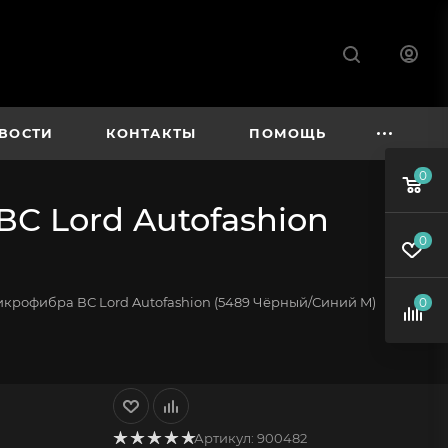
ВОСТИ
КОНТАКТЫ
ПОМОЩЬ
0
С Lord Autofashion
0
икрофибра ВС Lord Autofashion (5489 Чёрный/Синий M)
0
Артикул:
900482