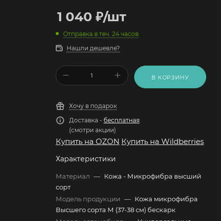
1 040
₽
/шт
Отправка в теч. 24 часов
Нашли дешевле?
В КОРЗИНУ
Хочу в подарок
Доставка -
бесплатная
(смотри акции)
Купить на OZON
Купить на Wildberries
Характеристики
Материал
—
Кожа - Микрофибра высший
сорт
Модель продукции
—
Кожа микрофибра
Высшего сорта М (37-38 см) бескарк