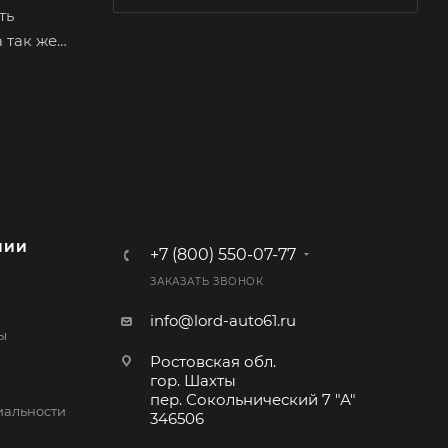
ть
 так же
ариантов
альную
овая нить
 например
НИИ
+7 (800) 550-07-77
 состоит
ЗАКАЗАТЬ ЗВОНОК
х
е
info@lord-auto61.ru
ы
ая из
Ростовская обл.
гор. Шахты
пер. Сокольнический 7 "А"
альности
346506