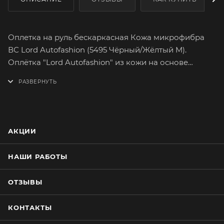
Оплетка на руль бескаркасная Кожа микрофибра
ВС Lord Autofashion (5495 Чёрный/Жёлтый M).
Оплётка "Lord Autofashion" из кожи на основе
микрофибры высшего сорта сможет легко и быстро
преобразить интерьер вашего автомобиля.
Микрофибра высшего сорта отличается большим
сопротивлением к разрыву, а так же максимально
достоверной поверхностной текстурой.
АКЦИИ
Высококачественная микрофибра имеет множество
вариантов расцветок. На долгое время сохранит
НАШИ РАБОТЫ
целостность оригинального материала руля.
Оплетка плотно облегает руль, повторяя его
ОТЗЫВЫ
форму. Обхват тонкого руля можно увеличить,
наклеив специальную прокладку из эластичной
КОНТАКТЫ
пены. Установка не займёт много времени. В