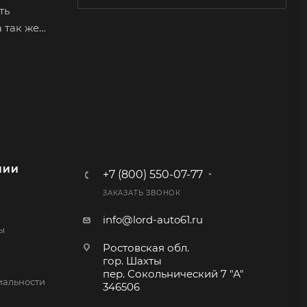
ть
 так же
ариантов
альную
овая нить
 например
НИИ
+7 (800) 550-07-77
 состоит
ЗАКАЗАТЬ ЗВОНОК
х
е
info@lord-auto61.ru
ы
ая из
Ростовская обл.
гор. Шахты
пер. Сокольнический 7 "А"
альности
346506