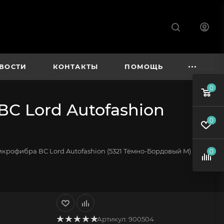
ВОСТИ
КОНТАКТЫ
ПОМОЩЬ
0
С Lord Autofashion
0
крофибра ВС Lord Autofashion (5321 Тёмно-Бордовый M)
0
Артикул:
900504