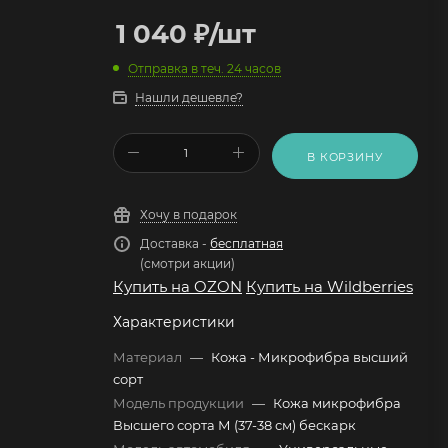
1 040
₽
/шт
Отправка в теч. 24 часов
Нашли дешевле?
В КОРЗИНУ
Хочу в подарок
Доставка -
бесплатная
(смотри акции)
Купить на OZON
Купить на Wildberries
Характеристики
Материал
—
Кожа - Микрофибра высший
сорт
Модель продукции
—
Кожа микрофибра
Высшего сорта М (37-38 см) бескарк