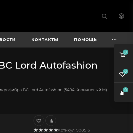
ВОСТИ
КОНТАКТЫ
ПОМОЩЬ
0
С Lord Autofashion
0
икрофибра ВС Lord Autofashion (5484 Коричневый M)
0
Артикул:
900516