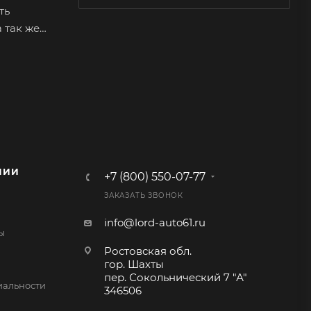
ть
 так же
ариантов
альную
овая нить
 например
НИИ
+7 (800) 550-07-77
 состоит
ЗАКАЗАТЬ ЗВОНОК
х
е
info@lord-auto61.ru
ы
ая из
Ростовская обл.
гор. Шахты
пер. Сокольнический 7 "А"
альности
346506