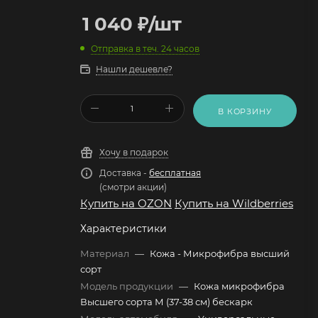
1 040
₽
/шт
Отправка в теч. 24 часов
Нашли дешевле?
В КОРЗИНУ
Хочу в подарок
Доставка -
бесплатная
(смотри акции)
Купить на OZON
Купить на Wildberries
Характеристики
Материал
—
Кожа - Микрофибра высший
сорт
Модель продукции
—
Кожа микрофибра
Высшего сорта М (37-38 см) бескарк