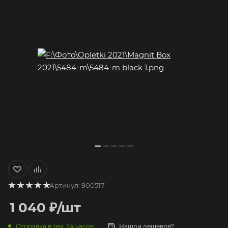
Артикул:
900517
1 040
₽
/шт
Отправка в теч. 24 часов
Нашли дешевле?