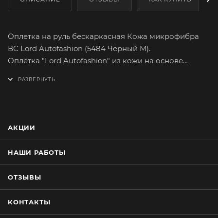
Оплетка на руль бескаркасная Кожа микрофибра
ВС Lord Autofashion (5484 Чёрный M).
Оплётка "Lord Autofashion" из кожи на основе
микрофибры высшего сорта сможет легко и быстро
преобразить интерьер вашего автомобиля.
Микрофибра высшего сорта отличается большим
сопротивлением к разрыву, а так же максимально
достоверной поверхностной текстурой.
АКЦИИ
Высококачественная микрофибра имеет множество
вариантов расцветок. На долгое время сохранит
НАШИ РАБОТЫ
целостность оригинального материала руля.
Оплетка плотно облегает руль, повторяя его
ОТЗЫВЫ
форму. Обхват тонкого руля можно увеличить,
наклеив специальную прокладку из эластичной
КОНТАКТЫ
пены. Установка не займёт много времени. В