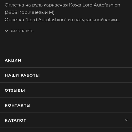
Оплетка на руль каркасная Кожа Lord Autofashion
(3806 Коричневый M).
Оплётка "Lord Autofashion" из натуральной кожи
поможет вам легко и быстро преобразить интерьер
вашего автомобиля. Кожа способна долго
сохранять свои качества, а предметы,
изготовленные из нее, свой товарный вид. Приятная
на ощупь кожа хорошей выделки имеет множество
АКЦИИ
вариантов расцветок. На долгое время сохранит
целостность оригинального материала руля.
НАШИ РАБОТЫ
Оплетка плотно облегает руль, повторяя его
форму. Форму оплётки, на протяжении всего срока
ОТЗЫВЫ
службы, сохраняет специальный прорезиненный
каркас, который предотвращает её
КОНТАКТЫ
проскальзывание при резком повороте руля.
Простейшая установка не займёт много времени.
КАТАЛОГ
Установку каркасной оплётки руля лучше
производить при плюсовой температуре воздуха