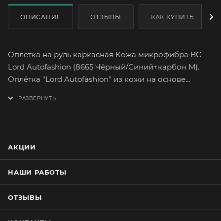
ОПИСАНИЕ
ОТЗЫВЫ
КАК КУПИТЬ
Оплетка на руль каркасная Кожа микрофибра ВС
Lord Autofashion (8665 Чёрный/Синий+карбон М).
Оплётка "Lord Autofashion" из кожи на основе
микрофибры высшего сорта сможет легко и быстро
преобразить интерьер вашего автомобиля.
Микрофибра высшего сорта отличается большим
сопротивлением к разрыву, а так же максимально
достоверной поверхностной текстурой.
АКЦИИ
Высококачественная микрофибра имеет множество
вариантов расцветок. На долгое время сохранит
НАШИ РАБОТЫ
целостность оригинального материала руля.
Оплетка плотно облегает руль, повторяя его
ОТЗЫВЫ
форму. Форму оплётки, на протяжении всего срока
службы, сохраняет специальный прорезиненный