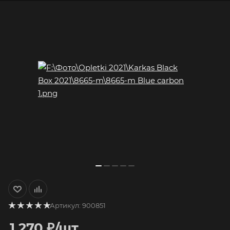
Артикул:
900851
1 270
₽
/шт