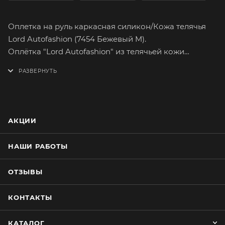
Оплетка на руль каркасная силикон/Кожа телячья
Lord Autofashion (7454 Бежевый M).
Оплётка "Lord Autofashion" из телячьей кожи
поможет вам легко и быстро преобразить интерьер
вашего автомобиля. Кожа способна долго
сохранять свои качества, а предметы,
изготовленные из нее, свой товарный вид. Приятная
на ощупь кожа хорошей выделки имеет множество
АКЦИИ
вариантов расцветок. На долгое время сохранит
целостность оригинального материала руля.
НАШИ РАБОТЫ
Оплетка плотно облегает руль, повторяя его
форму. Форму оплётки, на протяжении всего срока
ОТЗЫВЫ
службы, сохраняет специальный силиконовый
каркас, который предотвращает её
КОНТАКТЫ
проскальзывание при резком повороте руля.
Простейшая установка не займёт много времени.
КАТАЛОГ