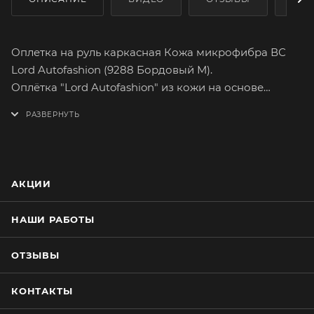
Оплетка на руль каркасная Кожа микрофибра ВС
Lord Autofashion (9288 Бордовый М).
Оплётка "Lord Autofashion" из кожи на основе
микрофибры высшего сорта сможет легко и быстро
преобразить интерьер вашего автомобиля.
Микрофибра высшего сорта отличается большим
сопротивлением к разрыву, а так же максимально
достоверной поверхностной текстурой.
АКЦИИ
Высококачественная микрофибра имеет множество
вариантов расцветок. На долгое время сохранит
НАШИ РАБОТЫ
целостность оригинального материала руля.
Оплетка плотно облегает руль, повторяя его
ОТЗЫВЫ
форму. Форму оплётки, на протяжении всего срока
службы, сохраняет специальный прорезиненный
КОНТАКТЫ
каркас, который предотвращает её