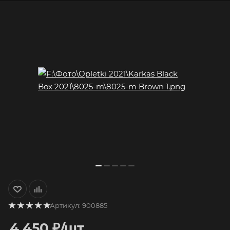
Артикул:
900885
4 450
₽
/шт