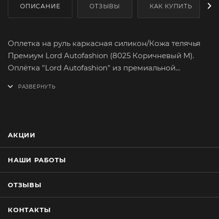
ОПИСАНИЕ
ОТЗЫВЫ
КАК КУПИТЬ
Оплетка на руль каркасная силикон/Кожа телячья
Премиум Lord Autofashion (8025 Коричневый М).
Оплётка "Lord Autofashion" из премиальной
телячьей кожи поможет вам легко и быстро
преобразить интерьер вашего автомобиля. Кожа
способна долго сохранять свои качества, а
предметы, изготовленные из нее, свой товарный
вид. Телячья кожа Премиум имеет множество
АКЦИИ
вариантов расцветок. На долгое время сохранит
целостность оригинального материала руля.
НАШИ РАБОТЫ
Премиальная кожа является более надёжной и
устойчивой к разрыву и истиранию, так как
ОТЗЫВЫ
произведена из высших сортов телячьей кожи.
Оплетка плотно облегает руль, повторяя его
КОНТАКТЫ
форму. Форму оплётки, на протяжении всего срока