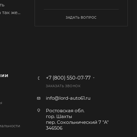
ть
 так же
ЗАДАТЬ ВОПРОС
ариантов
охраняет
я.
 например
НИИ
+7 (800) 550-07-77
ЗАКАЗАТЬ ЗВОНОК
 состоит
х
info@lord-auto61.ru
ы
е
Ростовская обл.
ая из
гор. Шахты
пер. Сокольнический 7 "А"
альности
346506