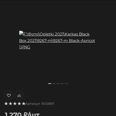
Артикул:
900897
1 270
₽
/шт