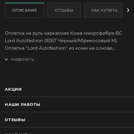
ОПИСАНИЕ
ОТЗЫВЫ
КАК КУПИТЬ
Оплетка на руль каркасная Кожа микрофибра ВС
Lord Autofashion (9267 Чёрный/Абрикосовый М).
Оплётка "Lord Autofashion" из кожи на основе
микрофибры высшего сорта сможет легко и быстро
преобразить интерьер вашего автомобиля.
Микрофибра высшего сорта отличается большим
сопротивлением к разрыву, а так же максимально
достоверной поверхностной текстурой.
АКЦИИ
Высококачественная микрофибра имеет множество
вариантов расцветок. На долгое время сохранит
НАШИ РАБОТЫ
целостность оригинального материала руля.
Оплетка плотно облегает руль, повторяя его
ОТЗЫВЫ
форму. Форму оплётки, на протяжении всего срока
службы, сохраняет специальный прорезиненный