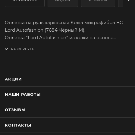
Оплетка на руль каркасная Кожа микрофибра ВС
Lord Autofashion (7684 Чёрный М).
Оплётка "Lord Autofashion" из кожи на основе
микрофибры высшего сорта сможет легко и быстро
преобразить интерьер вашего автомобиля.
Микрофибра высшего сорта отличается большим
сопротивлением к разрыву, а так же максимально
достоверной поверхностной текстурой.
АКЦИИ
Высококачественная микрофибра имеет множество
вариантов расцветок. На долгое время сохранит
НАШИ РАБОТЫ
целостность оригинального материала руля.
Оплетка плотно облегает руль, повторяя его
ОТЗЫВЫ
форму. Форму оплётки, на протяжении всего срока
службы, сохраняет специальный прорезиненный
КОНТАКТЫ
каркас, который предотвращает её