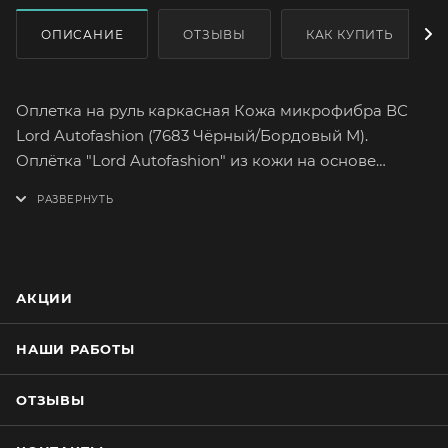
ОПИСАНИЕ
ОТЗЫВЫ
КАК КУПИТЬ
Оплетка на руль каркасная Кожа микрофибра ВС
Lord Autofashion (7683 Чёрный/Бордовый М).
Оплётка "Lord Autofashion" из кожи на основе
микрофибры высшего сорта сможет легко и быстро
преобразить интерьер вашего автомобиля.
Микрофибра высшего сорта отличается большим
сопротивлением к разрыву, а так же максимально
достоверной поверхностной текстурой.
АКЦИИ
Высококачественная микрофибра имеет множество
вариантов расцветок. На долгое время сохранит
НАШИ РАБОТЫ
целостность оригинального материала руля.
Оплетка плотно облегает руль, повторяя его
ОТЗЫВЫ
форму. Форму оплётки, на протяжении всего срока
службы, сохраняет специальный прорезиненный