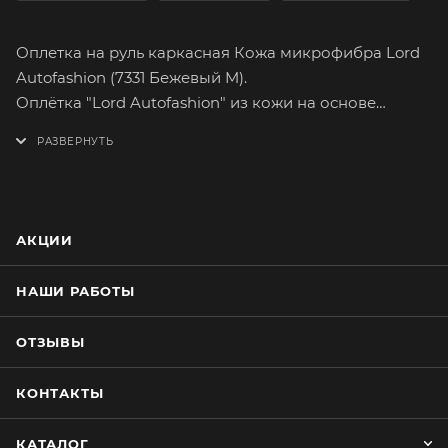
Оплетка на руль каркасная Кожа микрофибра Lord
Autofashion (7331 Бежевый M).
Оплётка "Lord Autofashion" из кожи на основе
микрофибры сможет легко и быстро преобразить
интерьер вашего автомобиля. Микрофибра подарит
вам самые приятные тактильные ощущения от
вождения. Имеет множество вариантов расцветок.
На долгое время сохранит целостность
АКЦИИ
оригинального материала руля.
Оплетка плотно облегает руль, повторяя его
НАШИ РАБОТЫ
форму. Форму оплётки, на протяжении всего срока
службы, сохраняет специальный прорезиненный
ОТЗЫВЫ
каркас, который предотвращает её
проскальзывание при резком повороте руля.
КОНТАКТЫ
Простейшая установка не займёт много времени.
Установку каркасной оплётки руля лучше
КАТАЛОГ