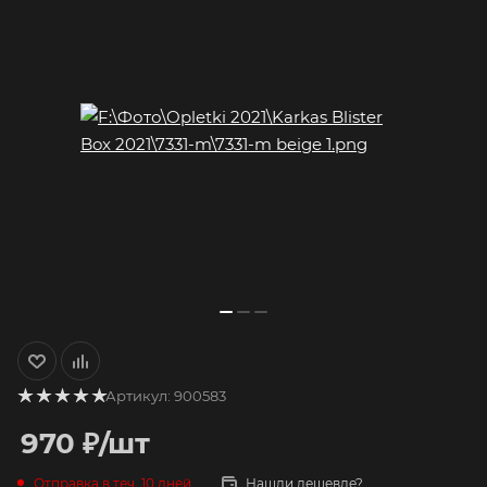
Артикул:
900583
970
₽
/шт
Отправка в теч. 10 дней
Нашли дешевле?