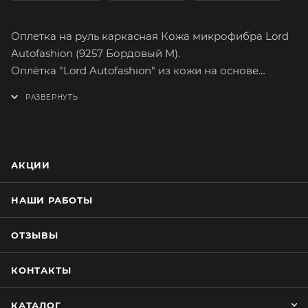
Оплетка на руль каркасная Кожа микрофибра Lord
Autofashion (9257 Бордовый M).
Оплётка "Lord Autofashion" из кожи на основе
микрофибры сможет легко и быстро преобразить
интерьер вашего автомобиля. Микрофибра подарит
вам самые приятные тактильные ощущения от
вождения. Имеет множество вариантов расцветок.
На долгое время сохранит целостность
АКЦИИ
оригинального материала руля.
Оплетка плотно облегает руль, повторяя его
НАШИ РАБОТЫ
форму. Форму оплётки, на протяжении всего срока
службы, сохраняет специальный прорезиненный
ОТЗЫВЫ
каркас, который предотвращает её
проскальзывание при резком повороте руля.
КОНТАКТЫ
Простейшая установка не займёт много времени.
Установку каркасной оплётки руля лучше
КАТАЛОГ