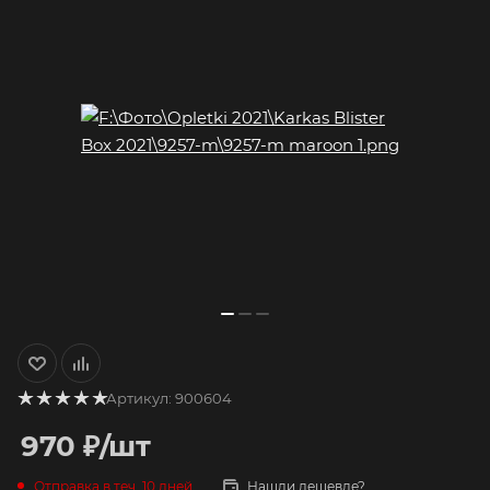
Артикул:
900604
970
₽
/шт
Отправка в теч. 10 дней
Нашли дешевле?