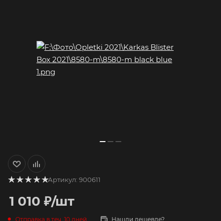
Артикул:
900611
1 010
₽
/шт
Отправка в теч. 10 дней
Нашли дешевле?