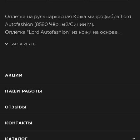
Оплетка на руль каркасная Кожа микрофибра Lord
Autofashion (8580 Чёрный/Синий M).
Оплётка "Lord Autofashion" из кожи на основе
микрофибры сможет легко и быстро преобразить
интерьер вашего автомобиля. Микрофибра подарит
вам самые приятные тактильные ощущения от
вождения. Имеет множество вариантов расцветок.
На долгое время сохранит целостность
АКЦИИ
оригинального материала руля.
Оплетка плотно облегает руль, повторяя его
НАШИ РАБОТЫ
форму. Форму оплётки, на протяжении всего срока
службы, сохраняет специальный прорезиненный
ОТЗЫВЫ
каркас, который предотвращает её
проскальзывание при резком повороте руля.
КОНТАКТЫ
Простейшая установка не займёт много времени.
Установку каркасной оплётки руля лучше
КАТАЛОГ