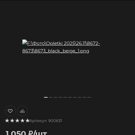
Артикул:
900631
1 050
₽
/шт