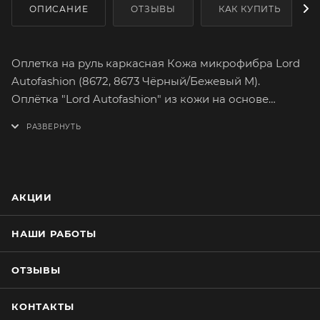
ОПИСАНИЕ
ОТЗЫВЫ
КАК КУПИТЬ
Оплетка на руль каркасная Кожа микрофибра Lord
Autofashion (8672, 8673 Чёрный/Бежевый M).
Оплётка "Lord Autofashion" из кожи на основе
микрофибры сможет легко и быстро преобразить
интерьер вашего автомобиля. Микрофибра подарит
вам самые приятные тактильные ощущения от
вождения. Имеет множество вариантов расцветок.
На долгое время сохранит целостность
АКЦИИ
оригинального материала руля.
Оплетка плотно облегает руль, повторяя его
НАШИ РАБОТЫ
форму. Форму оплётки, на протяжении всего срока
службы, сохраняет специальный прорезиненный
ОТЗЫВЫ
каркас, который предотвращает её
проскальзывание при резком повороте руля.
КОНТАКТЫ
Простейшая установка не займёт много времени.