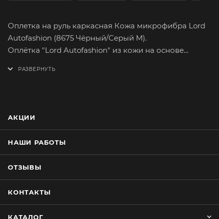
Оплетка на руль каркасная Кожа микрофибра Lord
Autofashion (8675 Чёрный/Серый M).
Оплётка "Lord Autofashion" из кожи на основе
микрофибры сможет легко и быстро преобразить
интерьер вашего автомобиля. Микрофибра подарит
вам самые приятные тактильные ощущения от
вождения. Имеет множество вариантов расцветок.
На долгое время сохранит целостность
АКЦИИ
оригинального материала руля.
Оплетка плотно облегает руль, повторяя его
НАШИ РАБОТЫ
форму. Форму оплётки, на протяжении всего срока
службы, сохраняет специальный прорезиненный
ОТЗЫВЫ
каркас, который предотвращает её
проскальзывание при резком повороте руля.
КОНТАКТЫ
Простейшая установка не займёт много времени.
Установку каркасной оплётки руля лучше
КАТАЛОГ