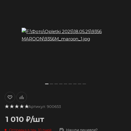
Артикул:
900653
1 010
₽
/шт
Отправка в теч. 10 дней
Нашли дешевле?