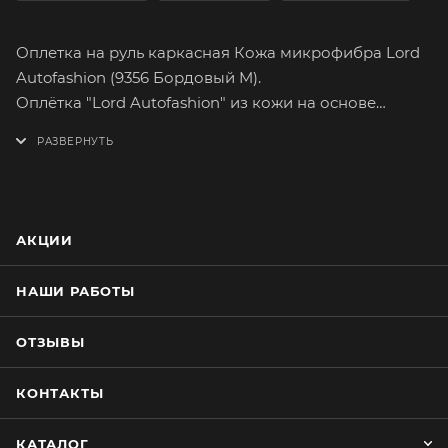
Оплетка на руль каркасная Кожа микрофибра Lord
Autofashion (9356 Бордовый M).
Оплётка "Lord Autofashion" из кожи на основе
микрофибры сможет легко и быстро преобразить
интерьер вашего автомобиля. Микрофибра подарит
вам самые приятные тактильные ощущения от
вождения. Имеет множество вариантов расцветок.
На долгое время сохранит целостность
АКЦИИ
оригинального материала руля.
Оплетка плотно облегает руль, повторяя его
НАШИ РАБОТЫ
форму. Форму оплётки, на протяжении всего срока
службы, сохраняет специальный прорезиненный
ОТЗЫВЫ
каркас, который предотвращает её
проскальзывание при резком повороте руля.
КОНТАКТЫ
Простейшая установка не займёт много времени.
Установку каркасной оплётки руля лучше
КАТАЛОГ