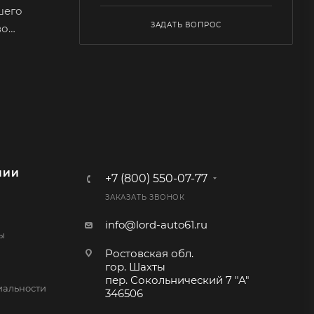
шего
ЗАДАТЬ ВОПРОС
во
охраняет
я.
 например
НИИ
+7 (800) 550-07-77
 состоит
ЗАКАЗАТЬ ЗВОНОК
х
е
info@lord-auto61.ru
ы
ная из
Ростовская обл.
гор. Шахты
пер. Сокольнический 7 "А"
альности
346506