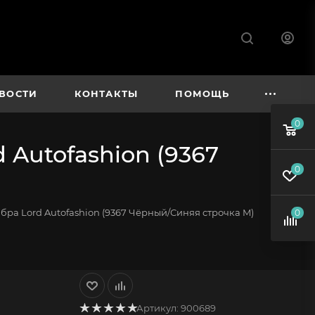
ВОСТИ
КОНТАКТЫ
ПОМОЩЬ
0
Autofashion (9367
0
ра Lord Autofashion (9367 Чёрный/Синяя строчка M)
0
Артикул:
900689