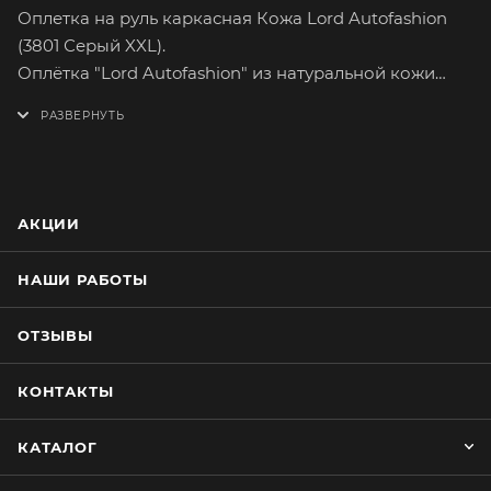
Оплетка на руль каркасная Кожа Lord Autofashion
(3801 Серый XXL).
Оплётка "Lord Autofashion" из натуральной кожи
поможет вам легко и быстро преобразить интерьер
вашего автомобиля. Кожа способна долго
сохранять свои качества, а предметы,
изготовленные из нее, свой товарный вид. Приятная
на ощупь кожа хорошей выделки имеет множество
АКЦИИ
вариантов расцветок. На долгое время сохранит
целостность оригинального материала руля.
НАШИ РАБОТЫ
Оплетка плотно облегает руль, повторяя его
форму. Форму оплётки, на протяжении всего срока
ОТЗЫВЫ
службы, сохраняет специальный прорезиненный
каркас, который предотвращает её
КОНТАКТЫ
проскальзывание при резком повороте руля.
Простейшая установка не займёт много времени.
КАТАЛОГ
Установку каркасной оплётки руля лучше
производить при плюсовой температуре воздуха