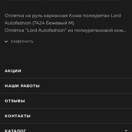
Оплетка на руль каркасная Кожа полиуретан Lord
Autofashion (7424 Бежевый M).
Оплётка "Lord Autofashion" из полиуретановой кожи
поможет вам легко и быстро преобразить интерьер
вашего автомобиля. Полиуретановая кожа, более
привычное название которой «экокожа», её
основные преимущества – экологичность и
сходство с натуральным продуктом.
АКЦИИ
Полиуретановая кожа имеет множество вариантов
расцветок. На долгое время сохранит целостность
НАШИ РАБОТЫ
оригинального материала руля.
Оплетка плотно облегает руль, повторяя его
ОТЗЫВЫ
форму. Форму оплётки, на протяжении всего срока
службы, сохраняет специальный прорезиненный
КОНТАКТЫ
каркас, который предотвращает её
проскальзывание при резком повороте руля.
КАТАЛОГ