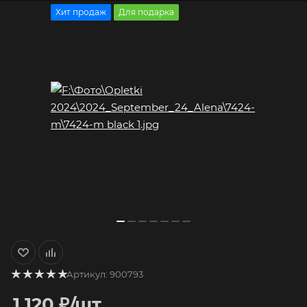
Хит продаж
Для подарка
Артикул:
900793
1 120
₽
/шт