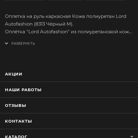
Оплетка на руль каркасная Кожа полиуретан Lord
Autofashion (8313 Чёрный М).
Оплётка "Lord Autofashion" из полиуретановой кожи
поможет вам легко и быстро преобразить интерьер
вашего автомобиля. Полиуретановая кожа, более
привычное название которой «экокожа», её
основные преимущества – экологичность и
сходство с натуральным продуктом.
АКЦИИ
Полиуретановая кожа имеет множество вариантов
расцветок. На долгое время сохранит целостность
НАШИ РАБОТЫ
оригинального материала руля.
Оплетка плотно облегает руль, повторяя его
ОТЗЫВЫ
форму. Форму оплётки, на протяжении всего срока
службы, сохраняет специальный прорезиненный
КОНТАКТЫ
каркас, который предотвращает её
проскальзывание при резком повороте руля.
КАТАЛОГ