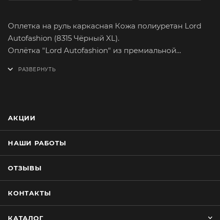
Оплетка на руль каркасная Кожа полиуретан Lord
Autofashion (8315 Чёрный XL).
Оплётка "Lord Autofashion" из премиальной
телячьей кожи поможет вам легко и быстро
преобразить интерьер вашего автомобиля.
Полиуретановая кожа, более привычное название
которой «экокожа», её основные преимущества –
экологичность и сходство с натуральным
АКЦИИ
продуктом. Полиуретановая кожа имеет множество
вариантов расцветок. На долгое время сохранит
НАШИ РАБОТЫ
целостность оригинального материала руля.
Оплетка плотно облегает руль, повторяя его
ОТЗЫВЫ
форму. Форму оплётки, на протяжении всего срока
службы, сохраняет специальный прорезиненный
КОНТАКТЫ
каркас, который предотвращает её
проскальзывание при резком повороте руля.
КАТАЛОГ