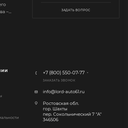
его
ЗАДАТЬ ВОПРОС
ва –
веток. На
охраняет
я.
 например
НИИ
+7 (800) 550-07-77
ЗАКАЗАТЬ ЗВОНОК
огии из
info@lord-auto61.ru
ы
вают
Ростовская обл.
тво по
гор. Шахты
пер. Сокольнический 7 "А"
альности
ов. По
346506
большей