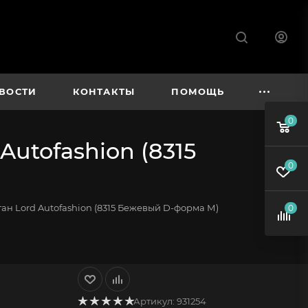
ВОСТИ
КОНТАКТЫ
ПОМОЩЬ
0
utofashion (8315
0
ан Lord Autofashion (8315 Бежевый D-форма М)
0
Артикул:
931254