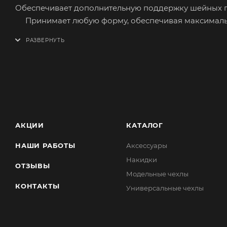
Обеспечивает дополнительную поддержку шейных п
Принимает любую форму, обеспечивая максимальн
Лицевая сторона изготовлена из синтетического а
стёжки «соты».
Сшита из качественных материалов приятных на о
Наполнитель - холлофайбер.
Просто и быстро устанавливается. Крепление на за
АКЦИИ
КАТАЛОГ
НАШИ РАБОТЫ
Аксессуары
Накидки
ОТЗЫВЫ
Модельные чехлы
КОНТАКТЫ
Универсальные чехлы