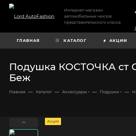
Интернет-магазин
автомобильных чехлов
представительского класса
ГЛАВНАЯ
КАТАЛОГ
АКЦИИ
Подушка КОСТОЧКА ст С
Беж
—
—
—
—
Главная
Каталог
Аксессуары
Подушки
Н
Акция