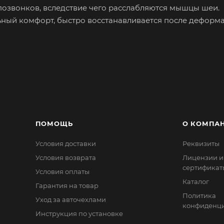
озвонков, вследствие чего расслабляются мышцы шеи.
ый комфорт, быстро восстанавливается после деформа
втомобильного велюра стёганного цветными нитками. 
щупь и имеющих долгий срок службы.
стёжке «Фастекс» и прочной ленте.
ПОМОЩЬ
О КОМПА
Условия доставки
Реквизиты
Условия возврата
Лицензии и
сертификат
Условия оплаты
Каталог
Гарантия на товар
Политика
Уход за авточехлами
конфиденци
Инструкция по установке