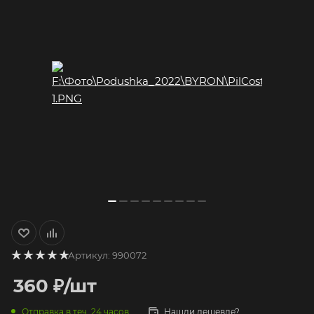
Артикул:
990072
360
₽
/шт
Отправка в теч. 24 часов
Нашли дешевле?