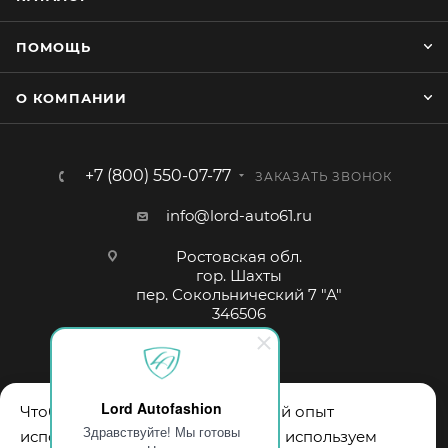
застёжке «Фастекс» и прочной ленте.
ПОМОЩЬ
О КОМПАНИИ
+7 (800) 550-07-77
ЗАКАЗАТЬ ЗВОНОК
info@lord-auto61.ru
Ростовская обл.
гор. Шахты
пер. Сокольнический 7 "А"
346506
Lord Autofashion
Чтобы обеспечить вам наилучший опыт
Здравствуйте! Мы готовы
использования нашего сайта, мы используем