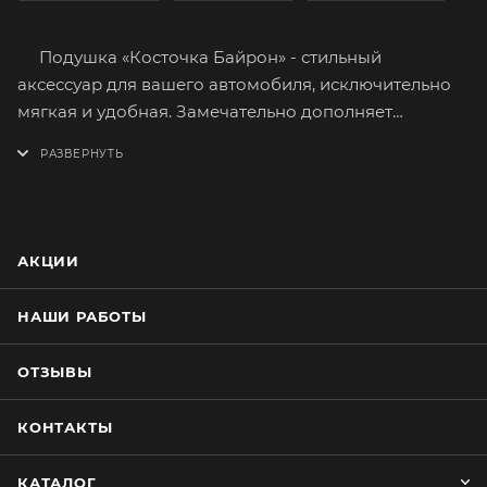
Подушка «Косточка Байрон» - стильный
аксессуар для вашего автомобиля, исключительно
мягкая и удобная. Замечательно дополняет
премиум чехлы серии «Байрон». Обеспечивает
дополнительную поддержку шейных позвонков,
вследствие чего расслабляются мышцы шеи.
Принимает любую форму, обеспечивая
максимальный комфорт, быстро восстанавливается
АКЦИИ
после деформации.
Лицевая сторона изготовлена из экокожи
НАШИ РАБОТЫ
стёганной цветными нитками. Рисунок стёжки
«ромбы».
ОТЗЫВЫ
Сшита из качественных материалов приятных на
ощупь и имеющих долгий срок службы.
КОНТАКТЫ
Наполнитель - холлофайбер.
Просто и быстро устанавливается. Крепление на
КАТАЛОГ