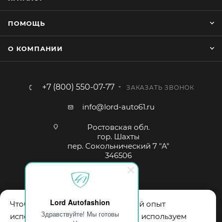
ПОМОЩЬ
О КОМПАНИИ
+7 (800) 550-07-77
ЗАКАЗАТЬ ЗВОНОК
info@lord-auto61.ru
Ростовская обл.
гор. Шахты
пер. Сокольнический 7 "А"
346506
Lord Autofashion
Чтобы обеспечить вам наилучший опыт
Здравствуйте! Мы готовы
использования нашего сайта, мы используем