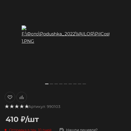
Артикул:
990103
410
₽
/шт
Отправка в теч. 10 дней
Нашли дешевле?