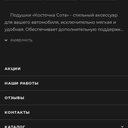
Подушки «Косточка Сота» - стильный аксессуар
для вашего автомобиля, исключительно мягкая и
удобная. Обеспечивает дополнительную поддержку
шейных позвонков, вследствие чего расслабляются
мышцы шеи.
Принимает любую форму, обеспечивая
максимальный комфорт, быстро восстанавливается
после деформации.
АКЦИИ
Лицевая сторона изготовлена из синтетического
автомобильного велюра стёганного цветными
НАШИ РАБОТЫ
нитками. Рисунок стёжки «соты».
Сшита из качественных материалов приятных на
ОТЗЫВЫ
ощупь и имеющих долгий срок службы.
Наполнитель - холлофайбер.
КОНТАКТЫ
Просто и быстро устанавливается. Крепление на
застёжке «Фастекс» и прочной ленте.
КАТАЛОГ