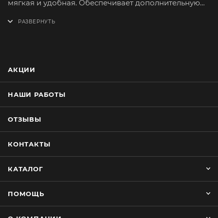
мягкая и удобная. Обеспечивает дополнительную
поддержку шейных позвонков, вследствие чего
расслабляются мышцы шеи.
Принимает любую форму, обеспечивая
максимальный комфорт, быстро восстанавливается
после деформации.
АКЦИИ
Лицевая сторона изготовлена из
перфорированной экокожи.
НАШИ РАБОТЫ
Сшита из качественных материалов приятных на
ощупь и имеющих долгий срок службы.
ОТЗЫВЫ
Наполнитель - холлофайбер.
Просто и быстро устанавливается. Крепление на
КОНТАКТЫ
застёжке «Фастекс» и прочной ленте.
КАТАЛОГ
ПОМОЩЬ