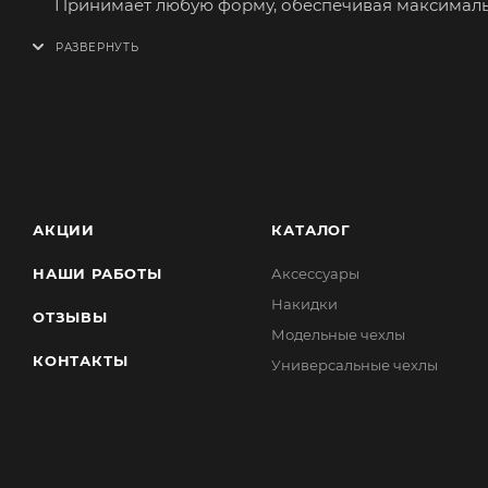
Принимает любую форму, обеспечивая максимальн
Лицевая сторона изготовлена из перфорированно
Сшита из качественных материалов приятных на о
Наполнитель - холлофайбер.
Просто и быстро устанавливается. Крепление на за
АКЦИИ
КАТАЛОГ
НАШИ РАБОТЫ
Аксессуары
Накидки
ОТЗЫВЫ
Модельные чехлы
КОНТАКТЫ
Универсальные чехлы