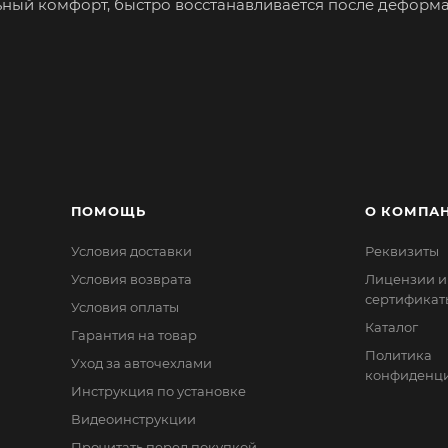
ый комфорт, быстро восстанавливается после деформа
й экокожи.
щупь и имеющих долгий срок службы.
стёжке «Фастекс» и прочной ленте.
ПОМОЩЬ
О КОМПА
Условия доставки
Реквизиты
Условия возврата
Лицензии и
сертификат
Условия оплаты
Каталог
Гарантия на товар
Политика
Уход за авточехлами
конфиденци
Инструкция по установке
Видеоинструкции
Прочитать перед покупкой