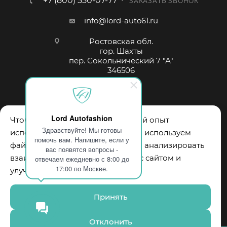
+7 (800) 550-07-77
ЗАКАЗАТЬ ЗВОНОК
info@lord-auto61.ru
Ростовская обл.
гор. Шахты
пер. Сокольнический 7 "А"
346506
Lord Autofashion
Чтобы обеспечить вам наилучший опыт
Здравствуйте! Мы готовы
использования нашего сайта, мы используем
помочь вам. Напишите, если у
файлы cookie. Они помогают нам анализировать
вас появятся вопросы -
взаимодействие пользователей с сайтом и
отвечаем ежедневно с 8:00 до
2026 © "Lord Autofashion™" Авточехлы и аксессуары. Все
17:00 по Москве.
улучшать его функциональность.
права защищены.
Принять
Отклонить