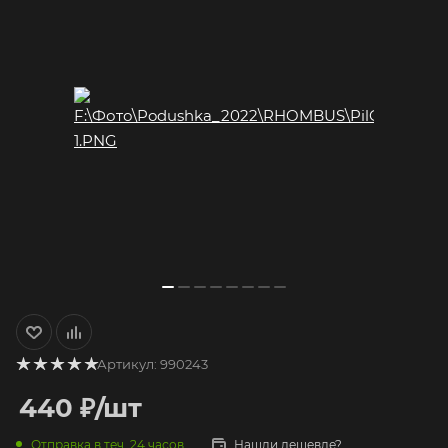
Артикул:
990243
440
₽
/шт
Отправка в теч. 24 часов
Нашли дешевле?