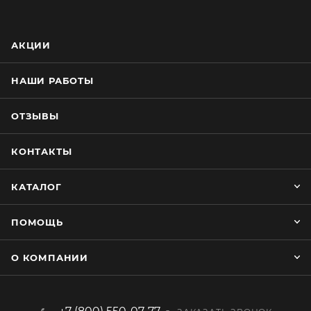
Принимает любую форму, обеспечивая
максимальный комфорт, быстро восстанавливается
после деформации.
АКЦИИ
Лицевая сторона изготовлена из экокожи
стёганной цветными нитками. Рисунок стёжки
НАШИ РАБОТЫ
«ромбы».
Сшита из качественных материалов приятных на
ОТЗЫВЫ
ощупь и имеющих долгий срок службы.
Наполнитель - холлофайбер.
КОНТАКТЫ
Просто и быстро устанавливается. Крепление на
застёжке «Фастекс» и прочной ленте.
КАТАЛОГ
ПОМОЩЬ
О КОМПАНИИ