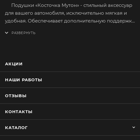
Подушки «Косточка Мутон» - стильный аксессуар
для вашего автомобиля, исключительно мягкая и
удобная. Обеспечивает дополнительную поддержку
шейных позвонков, вследствие чего расслабляются
мышцы шеи.
Принимает любую форму, обеспечивая
максимальный комфорт, быстро восстанавливается
после деформации.
АКЦИИ
Лицевая сторона изготовлена из натурального
меха с текстурным рисунком.
НАШИ РАБОТЫ
Сшита из качественных материалов приятных на
ощупь и имеющих долгий срок службы.
ОТЗЫВЫ
Наполнитель - холлофайбер.
Просто и быстро устанавливается. Крепление на
КОНТАКТЫ
застёжке «Фастекс» и прочной ленте.
КАТАЛОГ