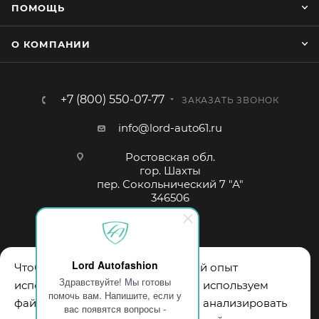
ПОМОЩЬ
О КОМПАНИИ
+7 (800) 550-07-77
ЗАКАЗАТЬ ЗВОНОК
info@lord-auto61.ru
Ростовская обл.
гор. Шахты
пер. Сокольнический 7 "А"
346506
Lord Autofashion
Чтобы обеспечить вам наилучший опыт
Здравствуйте! Мы готовы
использования нашего сайта, мы используем
помочь вам. Напишите, если у
файлы cookie. Они помогают нам анализировать
вас появятся вопросы -