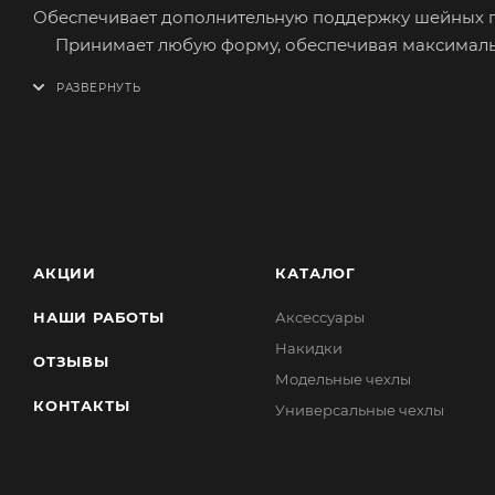
Обеспечивает дополнительную поддержку шейных п
Принимает любую форму, обеспечивая максимальн
Лицевая сторона изготовлена из синтетического а
стёжки «соты».
Сшита из качественных материалов приятных на о
Наполнитель - холлофайбер.
Просто и быстро устанавливается. Крепление на за
АКЦИИ
КАТАЛОГ
НАШИ РАБОТЫ
Аксессуары
Накидки
ОТЗЫВЫ
Модельные чехлы
КОНТАКТЫ
Универсальные чехлы