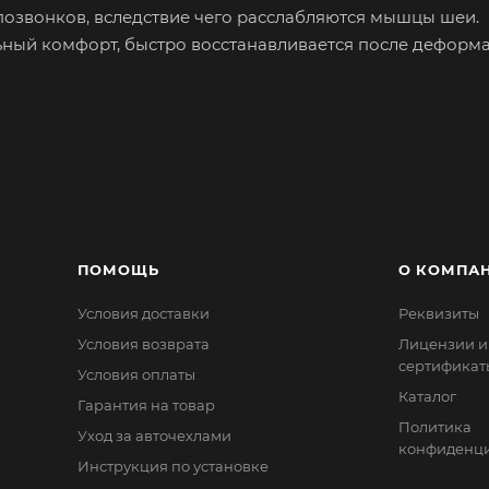
озвонков, вследствие чего расслабляются мышцы шеи.
ый комфорт, быстро восстанавливается после деформа
втомобильного велюра стёганного цветными нитками. 
щупь и имеющих долгий срок службы.
стёжке «Фастекс» и прочной ленте.
ПОМОЩЬ
О КОМПА
Условия доставки
Реквизиты
Условия возврата
Лицензии и
сертификат
Условия оплаты
Каталог
Гарантия на товар
Политика
Уход за авточехлами
конфиденци
Инструкция по установке