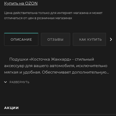
Купить на OZON
Цена действительна только для интернет-магазина и может
отличаться от цен в розничных магазинах
ОПИСАНИЕ
ОТЗЫВЫ
КАК КУПИТЬ
Подушки «Косточка Жаккард» - стильный
аксессуар для вашего автомобиля, исключительно
мягкая и удобная. Обеспечивает дополнительную
поддержку шейных позвонков, вследствие чего
расслабляются мышцы шеи.
Принимает любую форму, обеспечивая
максимальный комфорт, быстро восстанавливается
после деформации.
АКЦИИ
Лицевая сторона изготовлена из