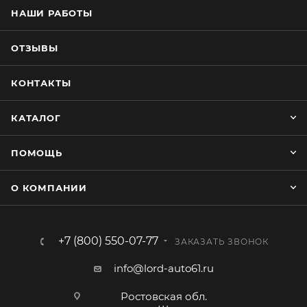
текстурированного жаккарда.
НАШИ РАБОТЫ
Сшита из качественных материалов приятных на
ощупь и имеющих долгий срок службы.
ОТЗЫВЫ
Наполнитель - холлофайбер.
Просто и быстро устанавливается. Крепление на
КОНТАКТЫ
застёжке «Фастекс» и прочной ленте.
КАТАЛОГ
ПОМОЩЬ
О КОМПАНИИ
+7 (800) 550-07-77
ЗАКАЗАТЬ ЗВОНОК
info@lord-auto61.ru
Ростовская обл.