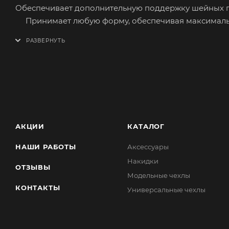
Обеспечивает дополнительную поддержку шейных п
Принимает любую форму, обеспечивая максимальн
Лицевая сторона изготовлена из синтетического а
стёжки «соты».
Сшита из качественных материалов приятных на о
Наполнитель - холлофайбер.
Просто и быстро устанавливается. Крепление на за
АКЦИИ
КАТАЛОГ
НАШИ РАБОТЫ
Аксессуары
Накидки
ОТЗЫВЫ
Модельные чехлы
КОНТАКТЫ
Универсальные чехлы