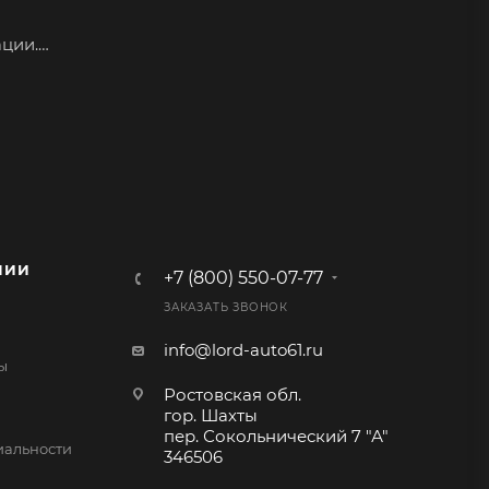
ции.
Рисунок
НИИ
+7 (800) 550-07-77
ЗАКАЗАТЬ ЗВОНОК
info@lord-auto61.ru
ы
Ростовская обл.
гор. Шахты
пер. Сокольнический 7 "А"
альности
346506