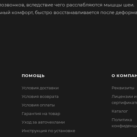
озвонков, вследствие чего расслабляются мышцы шеи.
ый комфорт, быстро восстанавливается после деформа
втомобильного велюра стёганного цветными нитками. 
щупь и имеющих долгий срок службы.
стёжке «Фастекс» и прочной ленте.
ПОМОЩЬ
О КОМПА
Условия доставки
Реквизиты
Условия возврата
Лицензии и
сертификат
Условия оплаты
Каталог
Гарантия на товар
Политика
Уход за авточехлами
конфиденци
Инструкция по установке