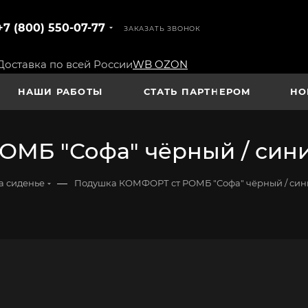
+7 (800) 550-07-77
ЗАКАЗАТЬ ЗВОНОК
Доставка по всей России
WB
OZON
НАШИ РАБОТЫ
СТАТЬ ПАРТНЕРОМ
НО
МБ "Софа" чёрный / син
—
а сиденье
Подушка КОМФОРТ ст РОМБ "Софа" чёрный / си