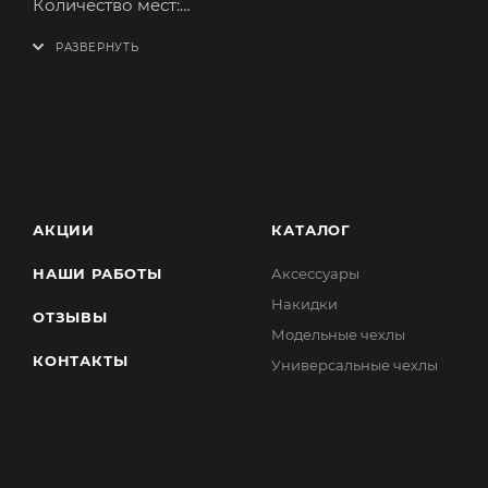
Количество мест:
1-й ряд.
Спинки:
Сиденья:
Подголовники:
Чехол подлокотника:
АКЦИИ
КАТАЛОГ
Бар:
НАШИ РАБОТЫ
Аксессуары
Накидки
ОТЗЫВЫ
2-й ряд.
Модельные чехлы
КОНТАКТЫ
Универсальные чехлы
Спинки:
Сиденья:
Подголовники:
Чехол подлокотника: