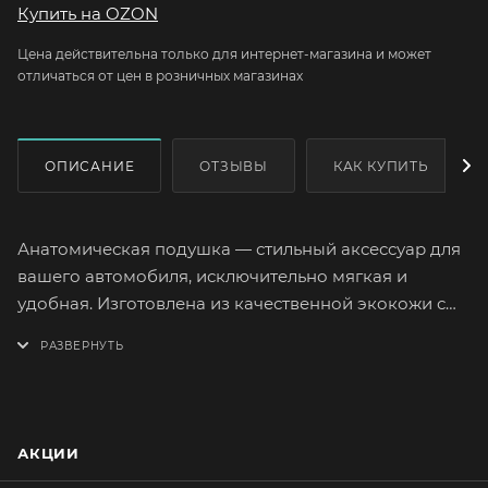
Купить на OZON
Цена действительна только для интернет-магазина и может
отличаться от цен в розничных магазинах
ОПИСАНИЕ
ОТЗЫВЫ
КАК КУПИТЬ
Анатомическая подушка — стильный аксессуар для
вашего автомобиля, исключительно мягкая и
удобная. Изготовлена из качественной экокожи с
наполнителем из пены с эффектом «памяти».
Подстраивается под форму спины и обеспечивает
дополнительную поддержку. Особенно полезна
если вы проводите много времени сидя за рулем.
АКЦИИ