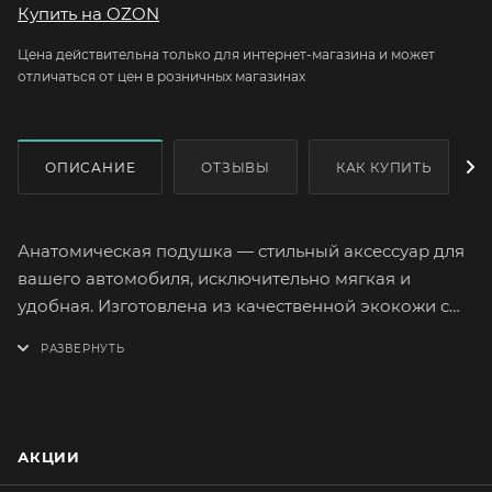
Купить на OZON
Цена действительна только для интернет-магазина и может
отличаться от цен в розничных магазинах
ОПИСАНИЕ
ОТЗЫВЫ
КАК КУПИТЬ
Анатомическая подушка — стильный аксессуар для
вашего автомобиля, исключительно мягкая и
удобная. Изготовлена из качественной экокожи с
наполнителем из пены с эффектом «памяти».
Подстраивается под форму спины и обеспечивает
дополнительную поддержку. Особенно полезна
если вы проводите много времени сидя за рулем.
АКЦИИ